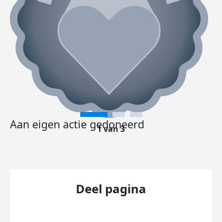
Aan eigen actie gedoneerd
1 van 3
Deel pagina