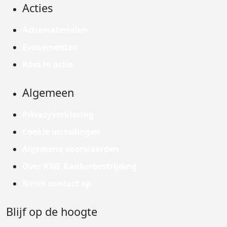
Acties
Actiematerialen
Evenementen
Kom in actie
Algemeen
Privacyverklaring
Cookie instellingen
Algemene voorwaarden
Over KWF Kankerbestrijding
Neem contact op
Blijf op de hoogte