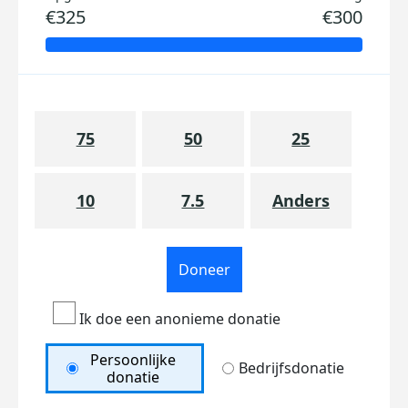
€325
€300
75
50
25
10
7.5
Anders
Doneer
Ik doe een anonieme donatie
Persoonlijke
Bedrijfsdonatie
donatie