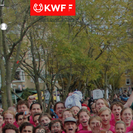
Alles over acties
Login
Evenementen
Over ons
Contact