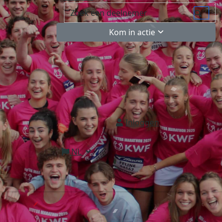
Kom in actie
Inloggen
NL