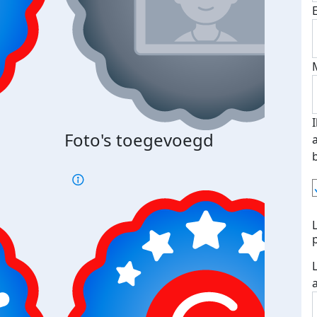
Foto's toegevoegd
€500
verd