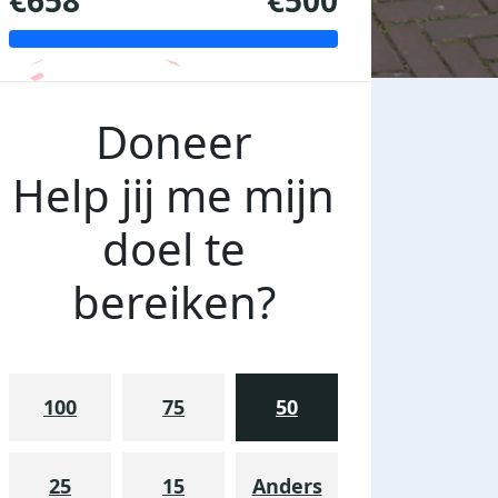
€658
€500
Doneer
Help jij me mijn
doel te
bereiken?
100
75
50
25
15
Anders