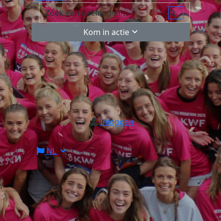
Kom in actie
Inloggen
NL