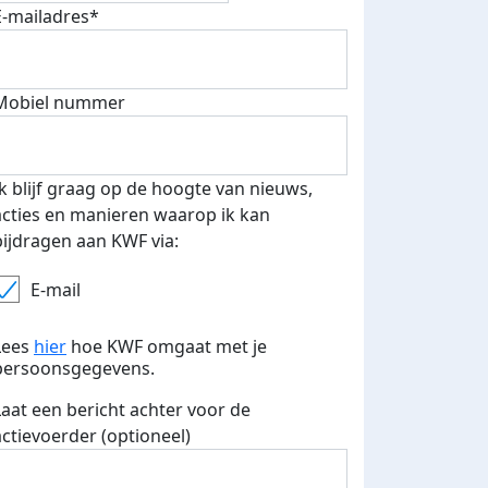
E-mailadres*
Mobiel nummer
Ik blijf graag op de hoogte van nieuws,
 euro opgehaald: t-shirt
E-mails verstuurd
acties en manieren waarop ik kan
iend
bijdragen aan KWF via:
E-mail
Lees
hier
hoe KWF omgaat met je
persoonsgegevens.
Laat een bericht achter voor de
actievoerder (optioneel)