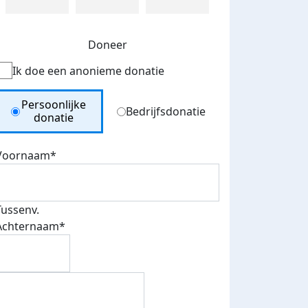
Doneer
Ik doe een anonieme donatie
Donation Type
Persoonlijke
Bedrijfsdonatie
donatie
Voornaam*
Tussenv.
Achternaam*