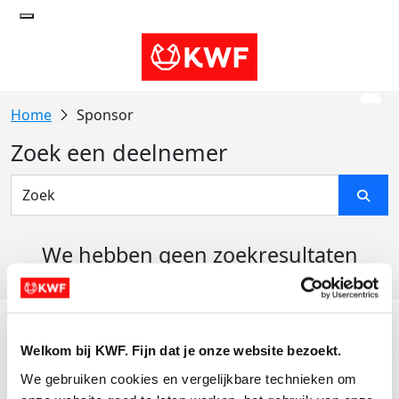
Sponsor
Zoek een deelnemer
We hebben geen zoekresultaten
gevonden
Acties
Welkom bij KWF. Fijn dat je onze website bezoekt.
Actiematerialen
We gebruiken cookies en vergelijkbare technieken om 
Evenementen