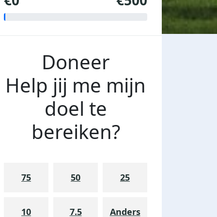
€0
€500
Doneer
Help jij me mijn
doel te
bereiken?
75
50
25
10
7.5
Anders