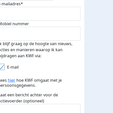
E-mailadres*
fondsenwerver
E-mails verstuurd
Mobiel nummer
Ik blijf graag op de hoogte van nieuws,
acties en manieren waarop ik kan
bijdragen aan KWF via:
E-mail
Lees
hier
hoe KWF omgaat met je
persoonsgegevens.
Laat een bericht achter voor de
actievoerder (optioneel)