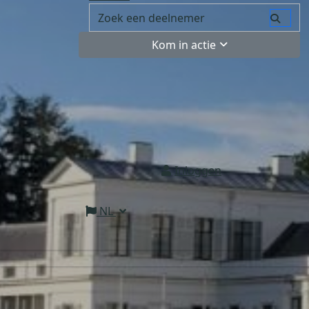
Kom in actie
Inloggen
NL