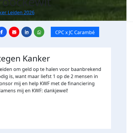
roockewit
ker Leiden 2026
CPC x JC Carambé
 tegen Kanker
Leiden om geld op te halen voor baanbrekend
ig is, want maar liefst 1 op de 2 mensen in
onsor mij en help KWF met de financiering
Namens mij en KWF: dankjewel!