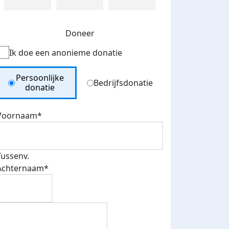
Doneer
Ik doe een anonieme donatie
Donation Type
Persoonlijke
Bedrijfsdonatie
donatie
Voornaam*
Tussenv.
Achternaam*