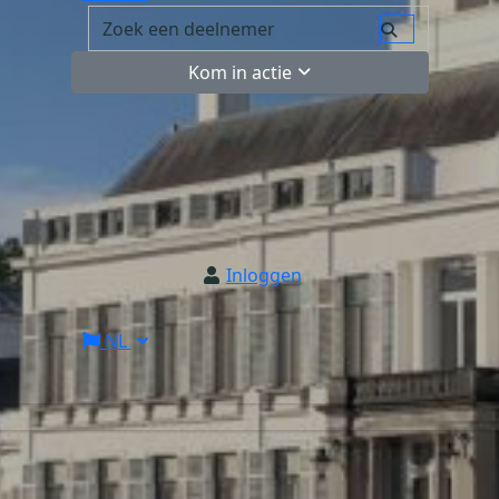
Kom in actie
Inloggen
NL