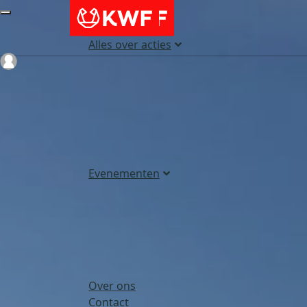
Alles over acties
Login
Evenementen
Over ons
Contact