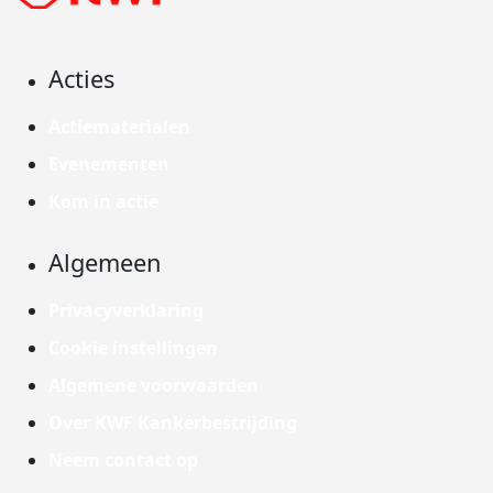
Acties
Actiematerialen
Evenementen
Kom in actie
Algemeen
Privacyverklaring
Cookie instellingen
Algemene voorwaarden
Over KWF Kankerbestrijding
Neem contact op