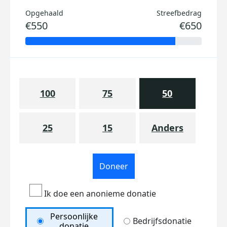
Opgehaald
Streefbedrag
€550
€650
100
75
50
25
15
Anders
Doneer
Ik doe een anonieme donatie
Persoonlijke
Bedrijfsdonatie
donatie