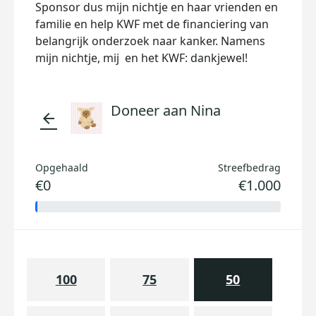
Sponsor dus mijn nichtje en haar vrienden en
familie en help KWF met de financiering van
belangrijk onderzoek naar kanker. Namens
mijn nichtje, mij en het KWF: dankjewel!
Doneer aan Nina
arrow_back
Opgehaald
Streefbedrag
€0
€1.000
100
75
50