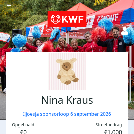
Nina Kraus
Iljoesja sponsorloop 6 september 2026
Opgehaald
Streefbedrag
€0
€1.000