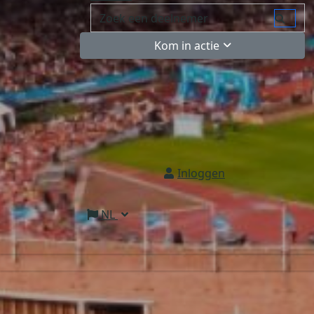
Kom in actie
Inloggen
NL