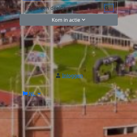
Kom in actie
Inloggen
NL