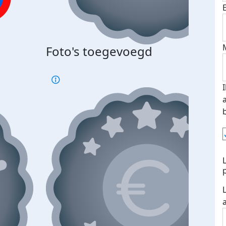
Foto's toegevoegd
€500
verd