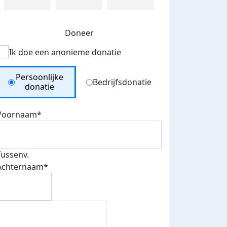
Doneer
Ik doe een anonieme donatie
Donation Type
Persoonlijke
Bedrijfsdonatie
donatie
Voornaam*
Tussenv.
Achternaam*