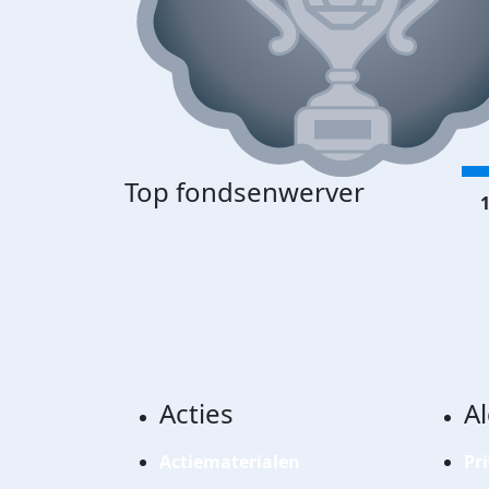
Top fondsenwerver
1
Acties
A
Actiematerialen
Pr