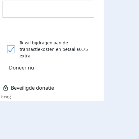
Ik wil bijdragen aan de
transactiekosten
en betaal €0,75
Donateurs bedankt
extra.
Doneer nu
Terug