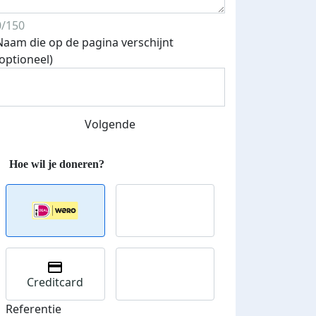
0/150
Naam die op de pagina verschijnt
(optioneel)
Streefbedrag verhoogd
Volgende
Creditcard
Referentie