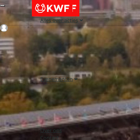
Alles over acties
Login
Evenementen
Over ons
Contact