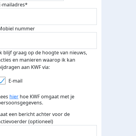
E-mailadres*
Mobiel nummer
 euro opgehaald: t-shirt
E-mails verstuurd
iend
Ik blijf graag op de hoogte van nieuws,
acties en manieren waarop ik kan
bijdragen aan KWF via:
E-mail
Lees
hier
hoe KWF omgaat met je
persoonsgegevens.
Laat een bericht achter voor de
actievoerder (optioneel)