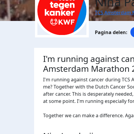
Nina P
TCS Amsterdam 
I'm running against ca
Amsterdam Marathon 
I'm running against cancer during TCS
me? Together with the Dutch Cancer Socie
after cancer. This is desperately needed
at some point. I'm running especially f
Together we can make a difference. Agains