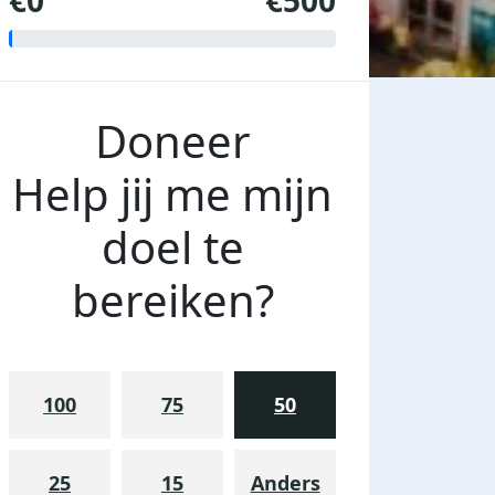
€0
€500
Doneer
Help jij me mijn
doel te
bereiken?
100
75
50
25
15
Anders