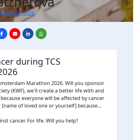
atznerova
Marathon 2026
ncer during TCS
2026
 Amsterdam Marathon 2026. Will you sponsor
ty (KWF), we'll create a better life with and
, because everyone will be affected by cancer
or [name of loved one or yourself] because…
t cancer. For life. Will you help?