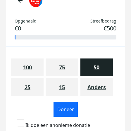
arrow_back
Opgehaald
Streefbedrag
€0
€500
100
75
50
25
15
Anders
Doneer
Ik doe een anonieme donatie