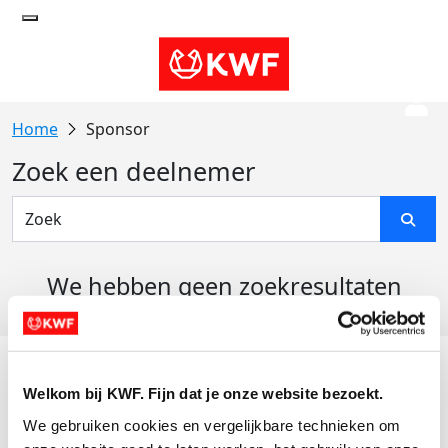
Sponsor
Zoek een deelnemer
We hebben geen zoekresultaten
gevonden
Acties
Welkom bij KWF. Fijn dat je onze website bezoekt.
Actiematerialen
We gebruiken cookies en vergelijkbare technieken om 
Evenementen