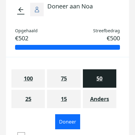
Doneer aan Noa
arrow_back
Opgehaald
Streefbedrag
€502
€500
100
75
50
25
15
Anders
Doneer