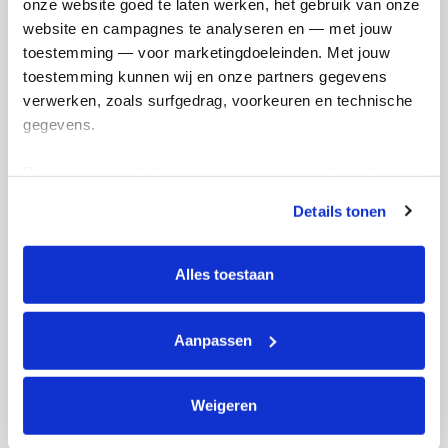
onze website goed te laten werken, het gebruik van onze 
en betaal €0.75 extra.
website en campagnes te analyseren en — met jouw 
Doneer nu
toestemming — voor marketingdoeleinden. Met jouw 
toestemming kunnen wij en onze partners gegevens 
verwerken, zoals surfgedrag, voorkeuren en technische 
gegevens.
Deze gegevens helpen ons om campagnes te meten, 
Opgehaald
Streefbedrag
prestaties te verbeteren en relevante KWF-content te 
€502
€500
Details tonen
tonen. Je kunt je toestemming op elk moment wijzigen of 
intrekken via Cookie instellingen onderaan de pagina. De 
Doneer
Word lid van mijn team
lijst met cookies is te vinden in het tabblad “details”.
Alles toestaan
Badges
Aanpassen
Weigeren