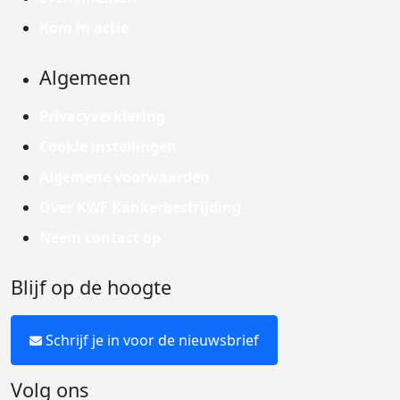
Kom in actie
Algemeen
Privacyverklaring
Cookie instellingen
Algemene voorwaarden
Over KWF Kankerbestrijding
Neem contact op
Blijf op de hoogte
Schrijf je in voor de nieuwsbrief
Volg ons