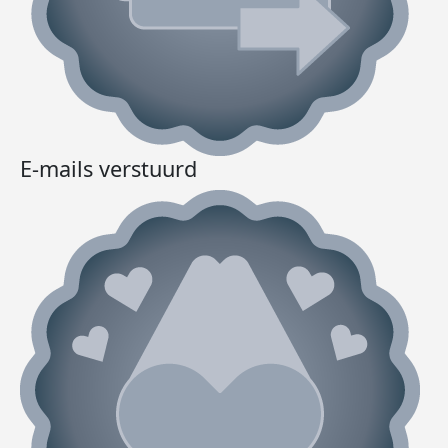
E-mails verstuurd