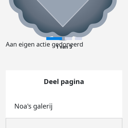
Aan eigen actie gedoneerd
1 van 3
Deel pagina
Noa's
galerij