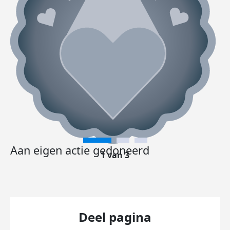
Aan eigen actie gedoneerd
1 van 3
Deel pagina