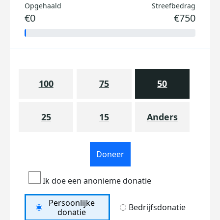
Opgehaald
Streefbedrag
€0
€750
100
75
50
25
15
Anders
Doneer
Ik doe een anonieme donatie
Persoonlijke
Bedrijfsdonatie
donatie