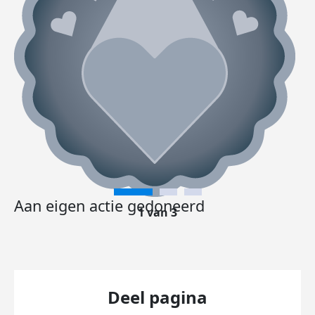
Aan eigen actie gedoneerd
1 van 3
Deel pagina