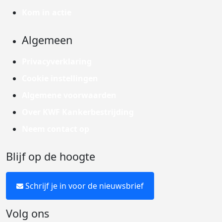
Kom in actie
Algemeen
Privacyverklaring
Cookie instellingen
Algemene voorwaarden
Over KWF Kankerbestrijding
Neem contact op
Blijf op de hoogte
Schrijf je in voor de nieuwsbrief
Volg ons