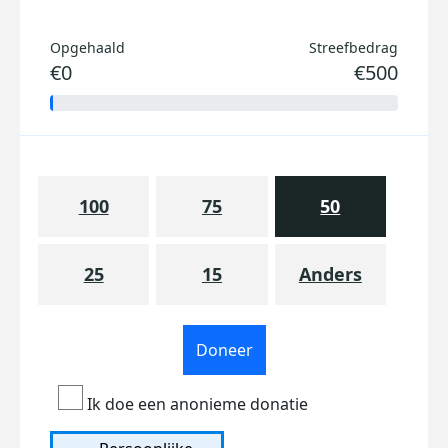
Opgehaald
Streefbedrag
€0
€500
100
75
50
25
15
Anders
Doneer
Ik doe een anonieme donatie