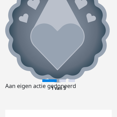
Aan eigen actie gedoneerd
1 van 3