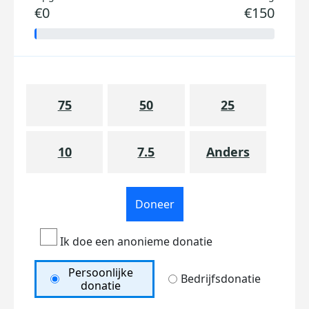
€0
€150
75
50
25
10
7.5
Anders
Doneer
Ik doe een anonieme donatie
Persoonlijke
Bedrijfsdonatie
donatie