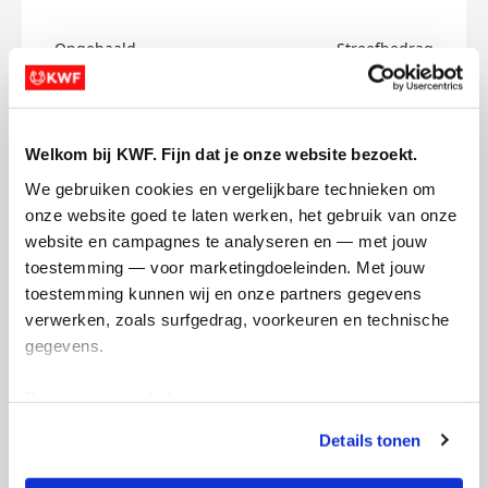
Opgehaald
Streefbedrag
€0
€150
Doneer
Welkom bij KWF. Fijn dat je onze website bezoekt.
We gebruiken cookies en vergelijkbare technieken om 
Noa's badges
onze website goed te laten werken, het gebruik van onze 
website en campagnes te analyseren en — met jouw 
toestemming — voor marketingdoeleinden. Met jouw 
toestemming kunnen wij en onze partners gegevens 
verwerken, zoals surfgedrag, voorkeuren en technische 
gegevens.
Deze gegevens helpen ons om campagnes te meten, 
prestaties te verbeteren en relevante KWF-content te 
Details tonen
tonen. Je kunt je toestemming op elk moment wijzigen of 
intrekken via Cookie instellingen onderaan de pagina. De 