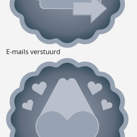
E-mails verstuurd