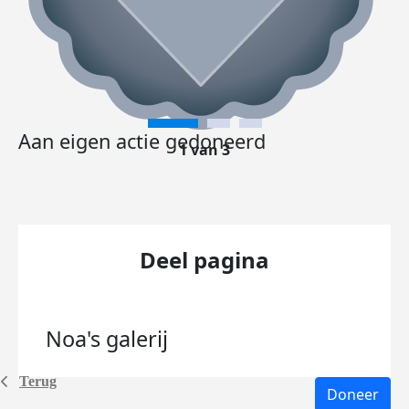
Aan eigen actie gedoneerd
1 van 3
Deel pagina
Noa's
galerij
Terug
Doneer