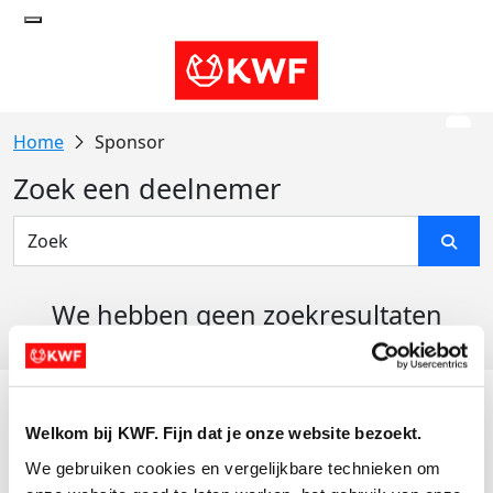
Sponsor
Zoek een deelnemer
We hebben geen zoekresultaten
gevonden
Acties
Welkom bij KWF. Fijn dat je onze website bezoekt.
Actiematerialen
We gebruiken cookies en vergelijkbare technieken om 
Evenementen