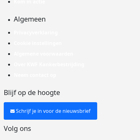
Kom in actie
Algemeen
Privacyverklaring
Cookie instellingen
Algemene voorwaarden
Over KWF Kankerbestrijding
Neem contact op
Blijf op de hoogte
Schrijf je in voor de nieuwsbrief
Volg ons