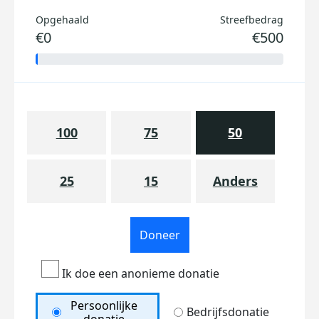
Opgehaald
Streefbedrag
€0
€500
100
75
50
25
15
Anders
Doneer
Ik doe een anonieme donatie
Persoonlijke
Bedrijfsdonatie
donatie