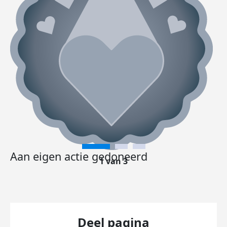
Aan eigen actie gedoneerd
1 van 3
Deel pagina