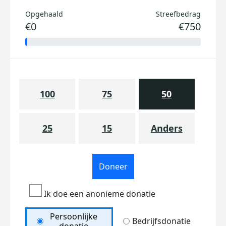
Opgehaald
Streefbedrag
€0
€750
100
75
50
25
15
Anders
Doneer
Ik doe een anonieme donatie
Persoonlijke
Bedrijfsdonatie
donatie