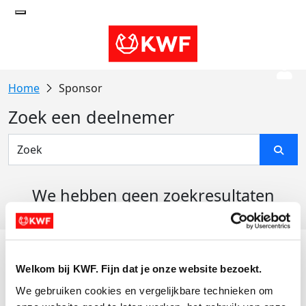
Sponsor
Zoek een deelnemer
We hebben geen zoekresultaten
gevonden
Acties
Welkom bij KWF. Fijn dat je onze website bezoekt.
Actiematerialen
We gebruiken cookies en vergelijkbare technieken om 
Evenementen