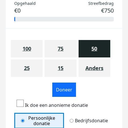
Opgehaald
Streefbedrag
€0
€750
100
75
50
25
15
Anders
Doneer
Ik doe een anonieme donatie
Persoonlijke
Bedrijfsdonatie
donatie