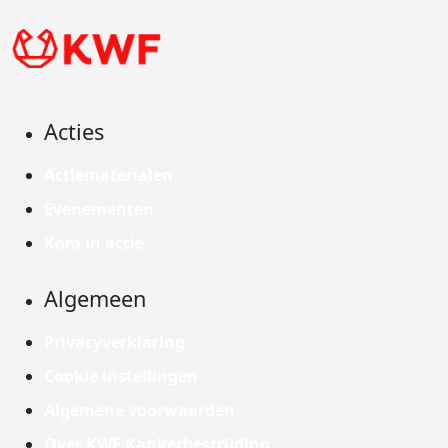
Acties
Actiematerialen
Evenementen
Kom in actie
Algemeen
Privacyverklaring
Cookie instellingen
Algemene voorwaarden
Over KWF Kankerbestrijding