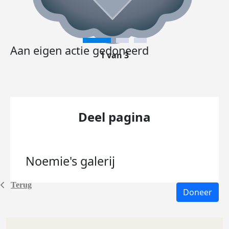
Aan eigen actie gedoneerd
1 van 3
Deel pagina
Noemie's
galerij
Terug
Doneer