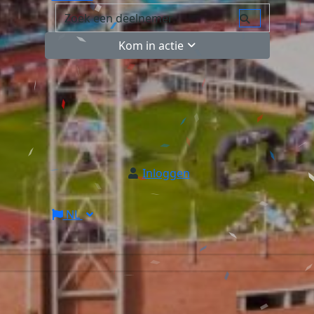
Kom in actie
Inloggen
NL