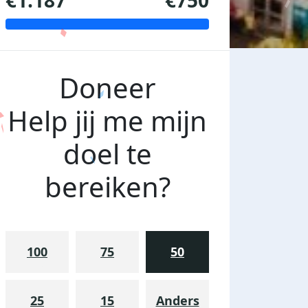
€1.187
€750
Doneer
Help jij me mijn
doel te
bereiken?
100
75
50
25
15
Anders