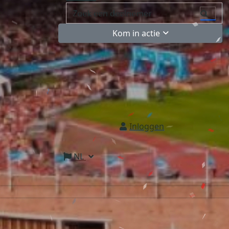
Kom in actie
Inloggen
NL