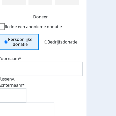
Doneer
Ik doe een anonieme donatie
Donation Type
Persoonlijke
Bedrijfsdonatie
donatie
Voornaam*
Tussenv.
Achternaam*