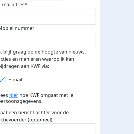
E-mailadres*
Mobiel nummer
Ik blijf graag op de hoogte van nieuws,
acties en manieren waarop ik kan
bijdragen aan KWF via:
E-mail
 euro opgehaald: t-shirt
E-mails verstuurd
Lees
hier
hoe KWF omgaat met je
iend
persoonsgegevens.
Laat een bericht achter voor de
actievoerder (optioneel)