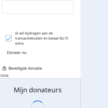
Ik wil bijdragen aan de
transactiekosten
en betaal €0,75
extra.
Doneer nu
Terug
Mijn donateurs
Donateurs bedankt