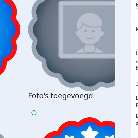
Foto's toegevoegd
€500
verd