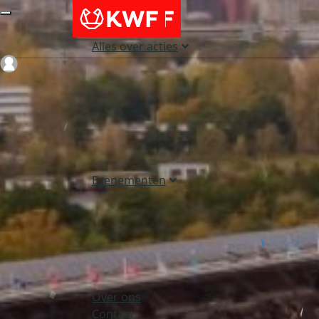
Alles over acties
Login
Evenementen
Over ons
Contact