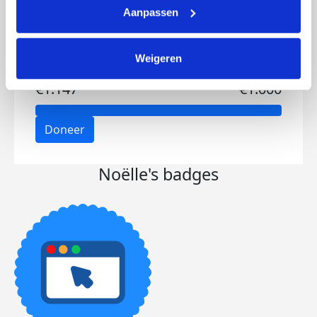
Aanpassen
Weigeren
Opgehaald
Streefbedrag
€1.147
€1.000
Doneer
Noëlle's badges