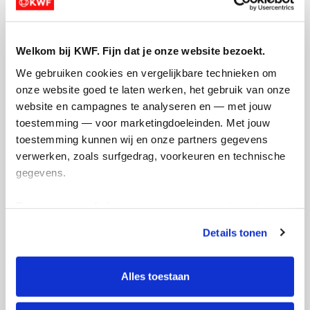
Welkom bij KWF. Fijn dat je onze website bezoekt.
We gebruiken cookies en vergelijkbare technieken om 
onze website goed te laten werken, het gebruik van onze 
Creditcard
website en campagnes te analyseren en — met jouw 
Referentie
toestemming — voor marketingdoeleinden. Met jouw 
toestemming kunnen wij en onze partners gegevens 
verwerken, zoals surfgedrag, voorkeuren en technische 
gegevens.
Deze gegevens helpen ons om campagnes te meten, 
prestaties te verbeteren en relevante KWF-content te 
Details tonen
tonen. Je kunt je toestemming op elk moment wijzigen of 
Ik wil bijdragen aan de transactiekosten
intrekken via Cookie instellingen onderaan de pagina. De 
en betaal €0.75 extra.
lijst met cookies is te vinden in het tabblad “details”.
Alles toestaan
Doneer nu