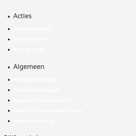
Acties
Actiematerialen
Evenementen
Kom in actie
Algemeen
Privacyverklaring
Cookie instellingen
Algemene voorwaarden
Over KWF Kankerbestrijding
Neem contact op