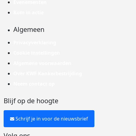
Evenementen
Kom in actie
Algemeen
Privacyverklaring
Cookie instellingen
Algemene voorwaarden
Over KWF Kankerbestrijding
Neem contact op
Blijf op de hoogte
Schrijf je in voor de nieuwsbrief
Volg ons