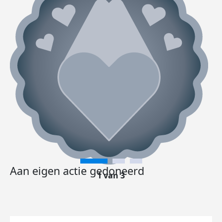
Aan eigen actie gedoneerd
1 van 3