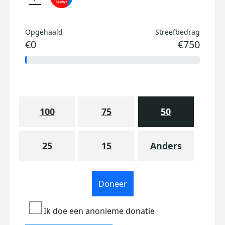
Opgehaald
Streefbedrag
€0
€750
100
75
50
25
15
Anders
Doneer
Ik doe een anonieme donatie