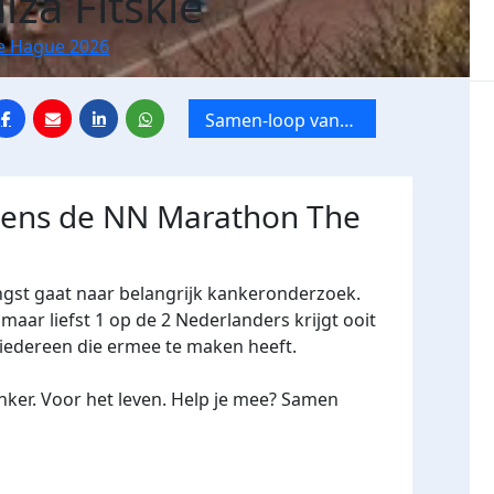
iza Fitskie
e Hague 2026
Samen-loop van
omstandigheden
jdens de NN Marathon The
ngst gaat naar belangrijk kankeronderzoek.
maar liefst 1 op de 2 Nederlanders krijgt ooit
n iedereen die ermee te maken heeft.
ker. Voor het leven. Help je mee? Samen