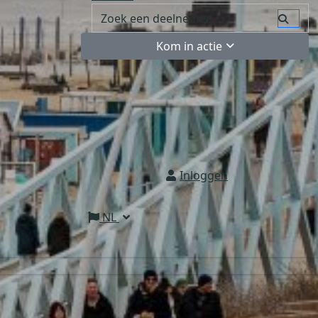
Kom in actie
Inloggen
NL