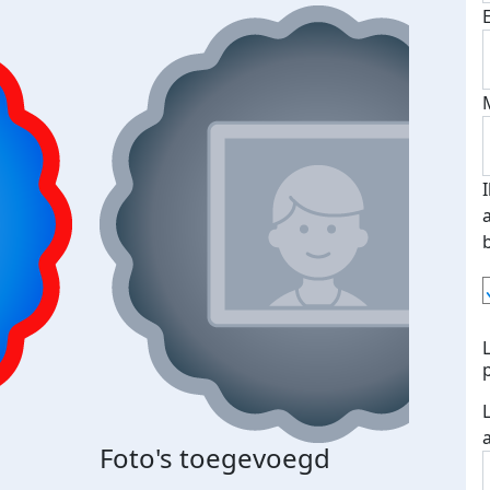
Bij 
Foto's toegevoegd
je je