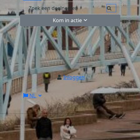
Kom in actie
Inloggen
NL