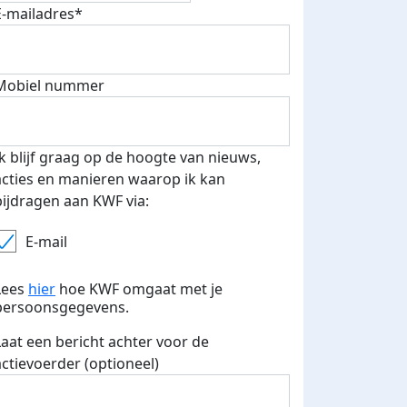
E-mailadres*
Mobiel nummer
Ik blijf graag op de hoogte van nieuws,
acties en manieren waarop ik kan
bijdragen aan KWF via:
E-mail
Lees
hier
hoe KWF omgaat met je
persoonsgegevens.
Laat een bericht achter voor de
500 euro aan donaties ontvang
actievoerder (optioneel)
E-mails verstuurd
 speciale KWF t-shirt!