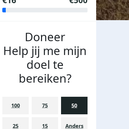
€16
€500
Doneer
Help jij me mijn
doel te
bereiken?
100
75
50
25
15
Anders