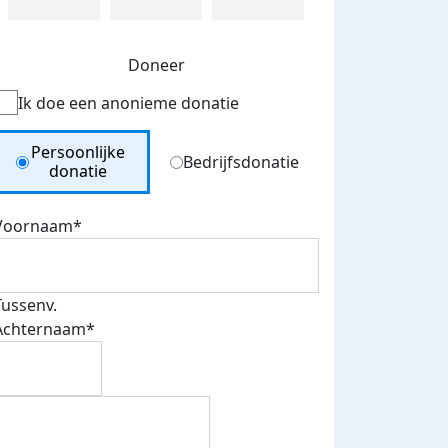
Doneer
Ik doe een anonieme donatie
Donation Type
Persoonlijke
Bedrijfsdonatie
donatie
Voornaam*
Tussenv.
Achternaam*