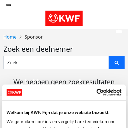
Sponsor
Zoek een deelnemer
We hebben geen zoekresultaten
gevonden
Acties
Welkom bij KWF. Fijn dat je onze website bezoekt.
Actiematerialen
We gebruiken cookies en vergelijkbare technieken om 
Evenementen