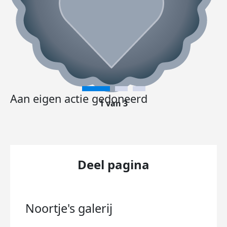
Aan eigen actie gedoneerd
1 van 3
Deel pagina
Noortje's
galerij