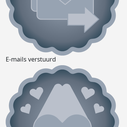
E-mails verstuurd