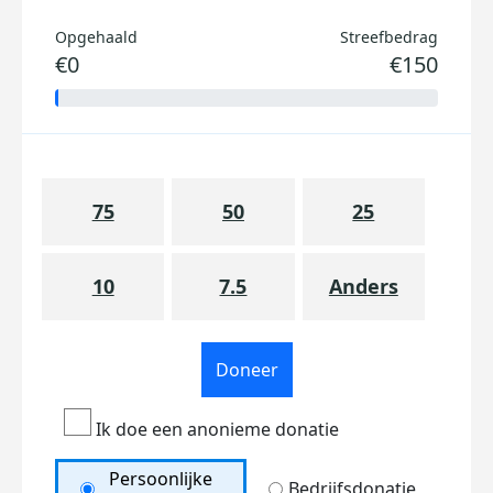
Opgehaald
Streefbedrag
€0
€150
75
50
25
10
7.5
Anders
Doneer
Ik doe een anonieme donatie
Persoonlijke
Bedrijfsdonatie