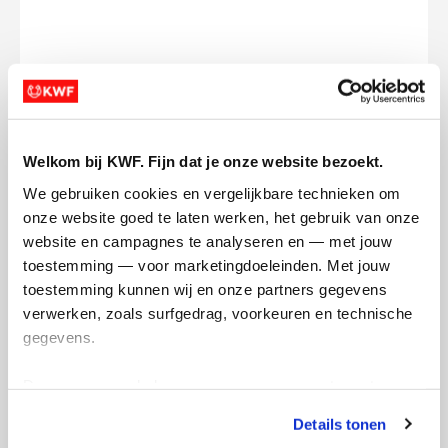
Opgehaald
Streefbedrag
€0
€150
Welkom bij KWF. Fijn dat je onze website bezoekt.
Doneer
We gebruiken cookies en vergelijkbare technieken om 
onze website goed te laten werken, het gebruik van onze 
Noortje's badges
website en campagnes te analyseren en — met jouw 
toestemming — voor marketingdoeleinden. Met jouw 
toestemming kunnen wij en onze partners gegevens 
verwerken, zoals surfgedrag, voorkeuren en technische 
gegevens.
Deze gegevens helpen ons om campagnes te meten, 
prestaties te verbeteren en relevante KWF-content te 
Details tonen
tonen. Je kunt je toestemming op elk moment wijzigen of 