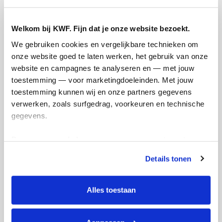
Referentie
Welkom bij KWF. Fijn dat je onze website bezoekt.
We gebruiken cookies en vergelijkbare technieken om 
onze website goed te laten werken, het gebruik van onze 
website en campagnes te analyseren en — met jouw 
toestemming — voor marketingdoeleinden. Met jouw 
toestemming kunnen wij en onze partners gegevens 
Ik wil bijdragen aan de transactiekosten
verwerken, zoals surfgedrag, voorkeuren en technische 
en betaal €0.75 extra.
gegevens.
Doneer nu
Deze gegevens helpen ons om campagnes te meten, 
prestaties te verbeteren en relevante KWF-content te 
Details tonen
tonen. Je kunt je toestemming op elk moment wijzigen of 
intrekken via Cookie instellingen onderaan de pagina. De 
lijst met cookies is te vinden in het tabblad “details”.
Alles toestaan
Opgehaald
Streefbedrag
€11
€500