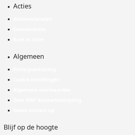
Acties
Actiematerialen
Evenementen
Kom in actie
Algemeen
Privacyverklaring
Cookie instellingen
Algemene voorwaarden
Over KWF Kankerbestrijding
Neem contact op
Blijf op de hoogte