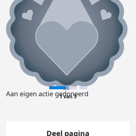
Aan eigen actie gedoneerd
1 van 3
Deel pagina