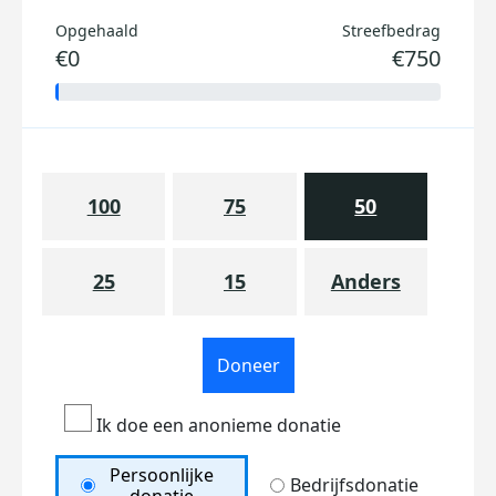
Opgehaald
Streefbedrag
€0
€750
100
75
50
25
15
Anders
Doneer
Ik doe een anonieme donatie
Persoonlijke
Bedrijfsdonatie
donatie