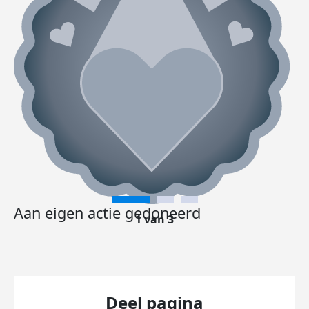
Aan eigen actie gedoneerd
1 van 3
Deel pagina