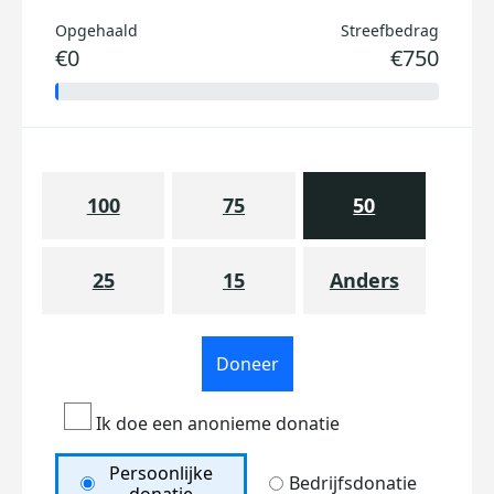
Opgehaald
Streefbedrag
€0
€750
100
75
50
25
15
Anders
Doneer
Ik doe een anonieme donatie
Persoonlijke
Bedrijfsdonatie
donatie