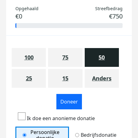
Opgehaald
Streefbedrag
€0
€750
100
75
50
25
15
Anders
Doneer
Ik doe een anonieme donatie
Persoonlijke
Bedrijfsdonatie
donatie