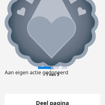
Aan eigen actie gedoneerd
1 van 3
Deel pagina