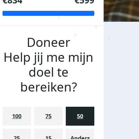
€834
€599
Doneer
Help jij me mijn
doel te
bereiken?
100
75
50
25
15
Anders