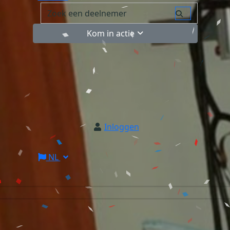
Kom in actie
Inloggen
NL