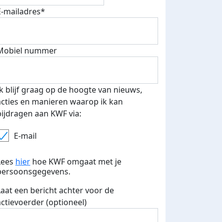
E-mailadres*
Mobiel nummer
Ik blijf graag op de hoogte van nieuws,
acties en manieren waarop ik kan
bijdragen aan KWF via:
E-mail
Lees
hier
hoe KWF omgaat met je
persoonsgegevens.
Laat een bericht achter voor de
actievoerder (optioneel)