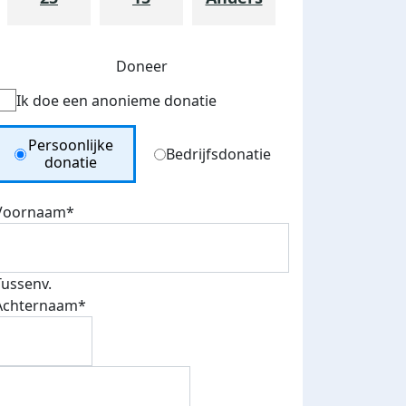
Doneer
Ik doe een anonieme donatie
Donation Type
Persoonlijke
Bedrijfsdonatie
donatie
Voornaam*
Tussenv.
Achternaam*