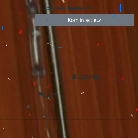
Kom in actie
Inloggen
NL