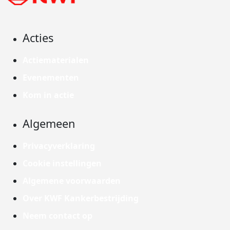
Acties
Actiematerialen
Evenementen
Kom in actie
Algemeen
Privacyverklaring
Cookie instellingen
Algemene voorwaarden
Over KWF Kankerbestrijding
Neem contact op