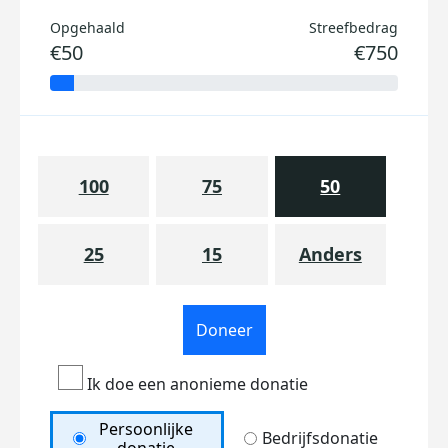
Opgehaald
Streefbedrag
€50
€750
100
75
50
25
15
Anders
Doneer
Ik doe een anonieme donatie
Persoonlijke
Bedrijfsdonatie
donatie