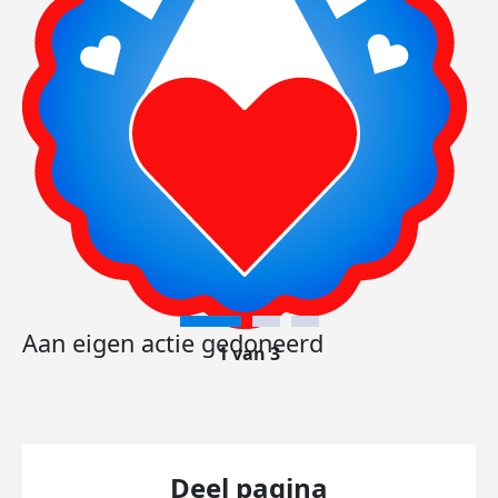
Aan eigen actie gedoneerd
1 van 3
Deel pagina