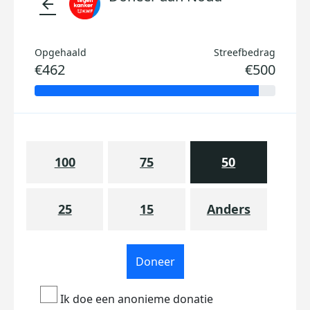
arrow_back
Opgehaald
Streefbedrag
€462
€500
100
75
50
25
15
Anders
Doneer
Ik doe een anonieme donatie