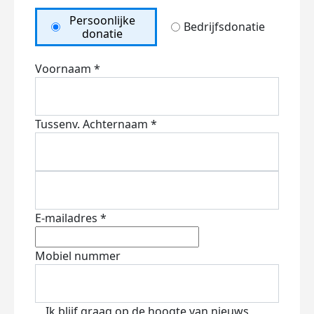
Persoonlijke
Bedrijfsdonatie
donatie
Voornaam *
Tussenv.
Achternaam *
E-mailadres *
Mobiel nummer
Ik blijf graag op de hoogte van nieuws,