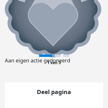
Aan eigen actie gedoneerd
1 van 3
Deel pagina