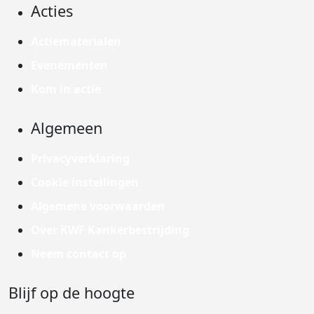
Acties
Actiematerialen
Evenementen
Kom in actie
Algemeen
Privacyverklaring
Cookie instellingen
Algemene voorwaarden
Over KWF Kankerbestrijding
Neem contact op
Blijf op de hoogte