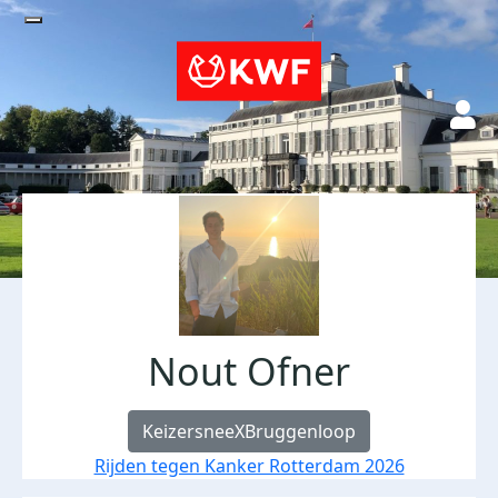
Nout Ofner
KeizersneeXBruggenloop
Rijden tegen Kanker Rotterdam 2026