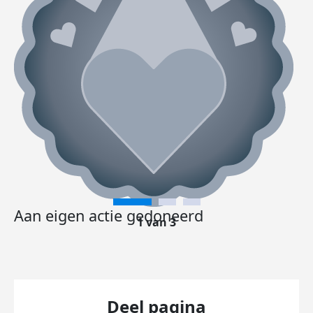
Aan eigen actie gedoneerd
1 van 3
Deel pagina