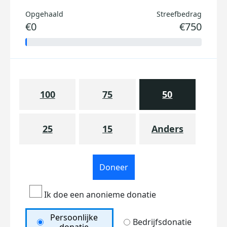
Opgehaald
Streefbedrag
€0
€750
100
75
50
25
15
Anders
Doneer
Ik doe een anonieme donatie
Persoonlijke
Bedrijfsdonatie
donatie