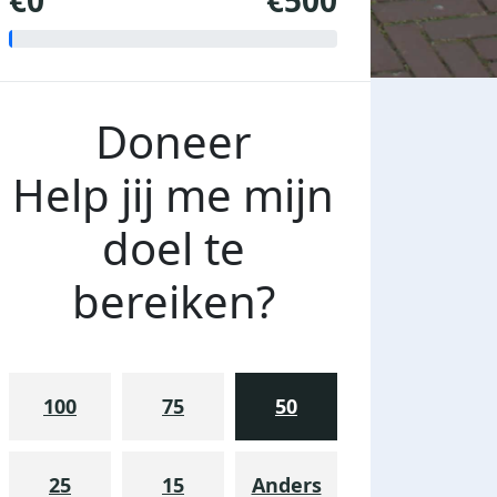
€0
€500
Doneer
Help jij me mijn
doel te
bereiken?
100
75
50
25
15
Anders