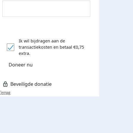
Ik wil bijdragen aan de
transactiekosten
en betaal €0,75
Donateurs bedankt
extra.
Doneer nu
Terug