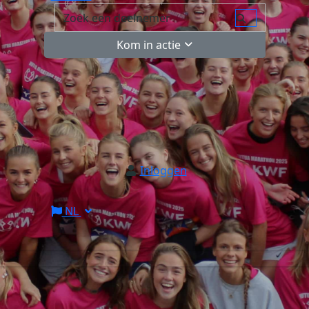
Kom in actie
Inloggen
NL