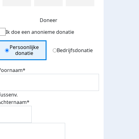
Doneer
Ik doe een anonieme donatie
Donation Type
Persoonlijke
Bedrijfsdonatie
donatie
Voornaam*
Tussenv.
Achternaam*