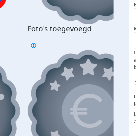
Foto's toegevoegd
€500
verd