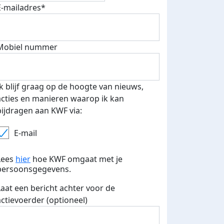
E-mailadres*
 euro opgehaald: t-shirt
E-mails verstuurd
Mobiel nummer
iend
Ik blijf graag op de hoogte van nieuws,
acties en manieren waarop ik kan
bijdragen aan KWF via:
E-mail
Lees
hier
hoe KWF omgaat met je
persoonsgegevens.
Laat een bericht achter voor de
actievoerder (optioneel)