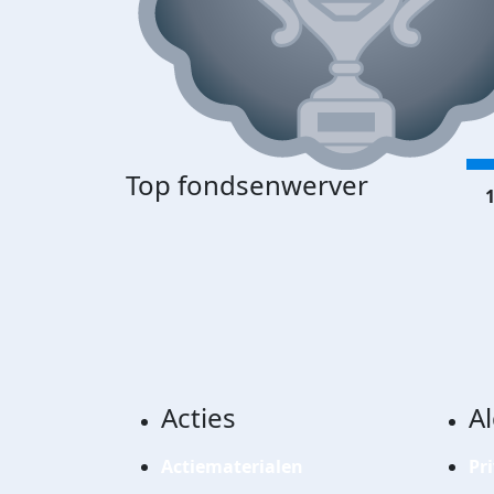
Top fondsenwerver
1
Acties
A
Actiematerialen
Pr