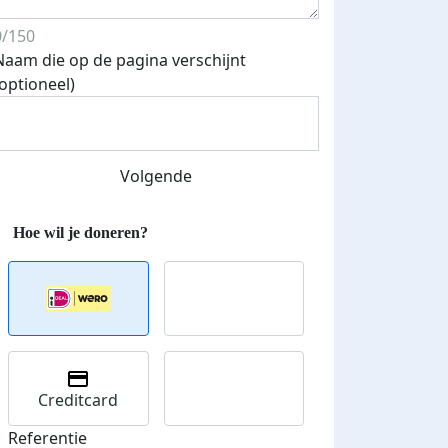
0/150
Naam die op de pagina verschijnt
(optioneel)
Streefbedrag verhoogd
Volgende
Creditcard
Referentie