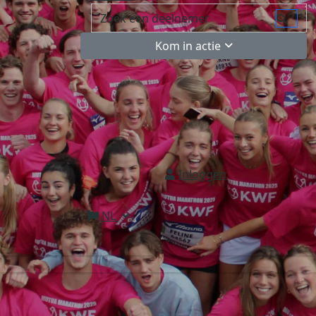
Kom in actie
Inloggen
NL