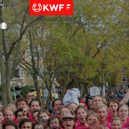
Alles over acties
Login
Evenementen
Over ons
Contact