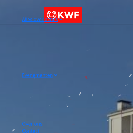
Alles over acties
Evenementen
Over ons
Contact