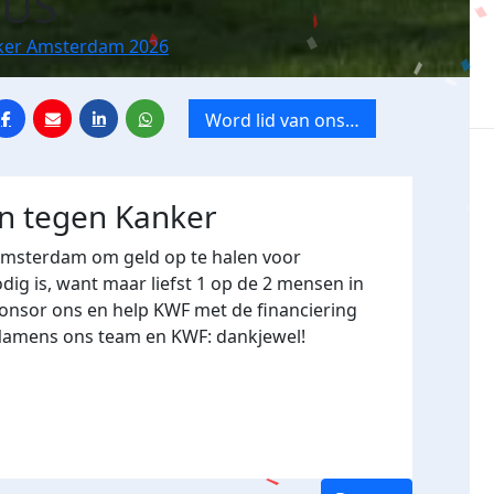
US
ker Amsterdam 2026
Word lid van ons
team
n tegen Kanker
 Amsterdam
om geld op te halen voor
ig is, want maar liefst 1 op de 2 mensen in
ponsor ons en help KWF met de financiering
 Namens ons team en KWF: dankjewel!