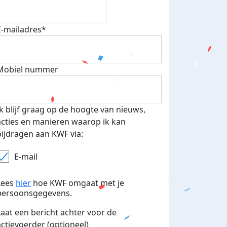
E-mailadres*
Mobiel nummer
Ik blijf graag op de hoogte van nieuws,
acties en manieren waarop ik kan
bijdragen aan KWF via:
E-mail
Lees
hier
hoe KWF omgaat met je
persoonsgegevens.
Laat een bericht achter voor de
actievoerder (optioneel)