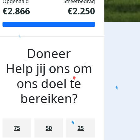
Opgehaald
Streefbedrag
€2.866
€2.250
Doneer
Help jij ons om
ons doel te
bereiken?
75
50
25