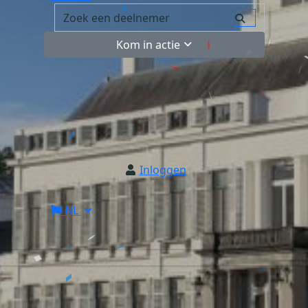
Kom in actie
Inloggen
NL