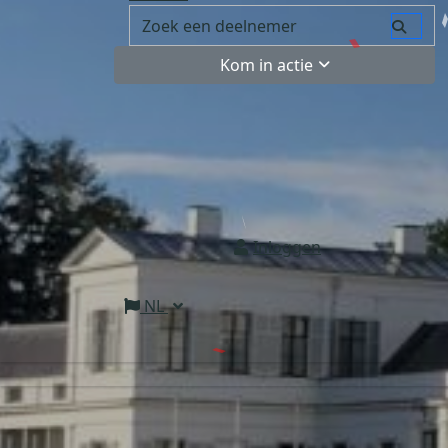
Kom in actie
Inloggen
NL