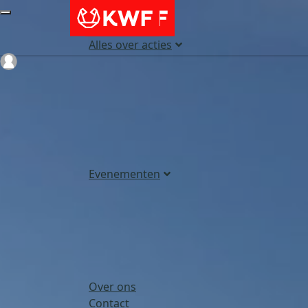
Alles over acties
Login
Evenementen
Over ons
Contact