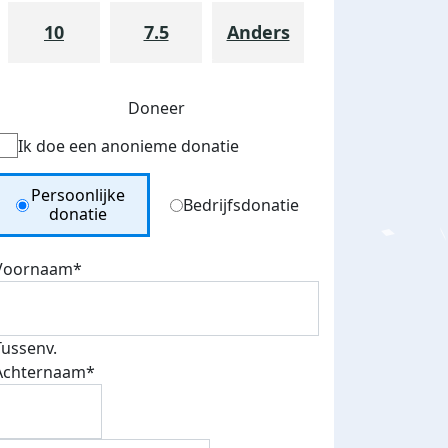
10
7.5
Anders
Doneer
Ik doe een anonieme donatie
Donation Type
Persoonlijke
Bedrijfsdonatie
donatie
Voornaam*
Tussenv.
Achternaam*