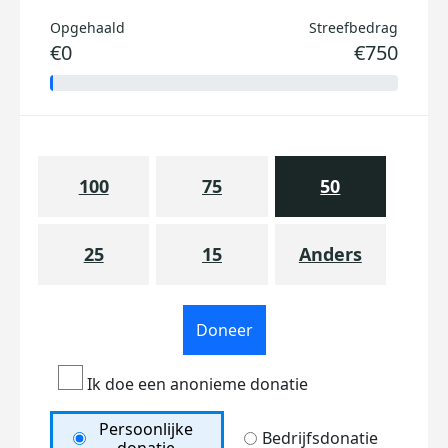
Opgehaald
Streefbedrag
€0
€750
100
75
50
25
15
Anders
Doneer
Ik doe een anonieme donatie
Persoonlijke
Bedrijfsdonatie
donatie