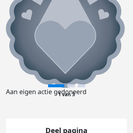
Aan eigen actie gedoneerd
1 van 3
Deel pagina