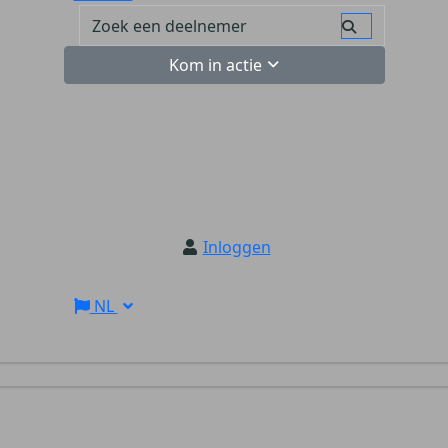
Kom in actie
Inloggen
NL