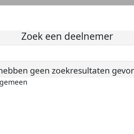
Zoek een deelnemer
hebben geen zoekresultaten gevo
lgemeen
ivacyverklaring
okie instellingen
gemene voorwaarden
er KWF Kankerbestrijding