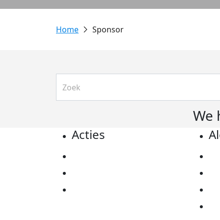
Sponsor
We 
Acties
A
Actiematerialen
Pr
Evenementen
Co
Kom in actie
Al
Ov