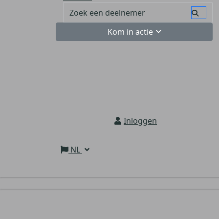
Kom in actie
Inloggen
NL