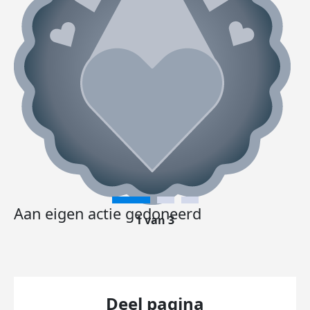
Aan eigen actie gedoneerd
1 van 3
Deel pagina