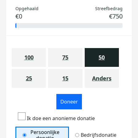
Opgehaald
Streefbedrag
€0
€750
100
75
50
25
15
Anders
Doneer
Ik doe een anonieme donatie
Persoonlijke
Bedrijfsdonatie
donatie