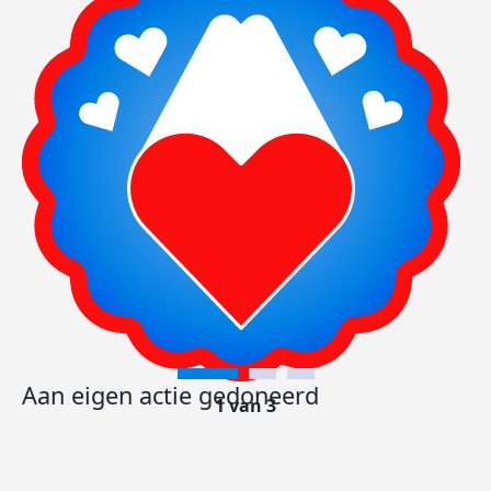
Aan eigen actie gedoneerd
1 van 3