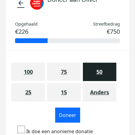
arrow_back
Opgehaald
Streefbedrag
€226
€750
100
75
50
25
15
Anders
Doneer
Ik doe een anonieme donatie