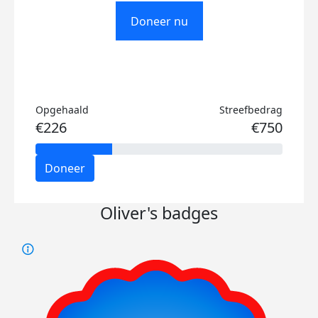
Doneer nu
Opgehaald
Streefbedrag
€226
€750
Doneer
Oliver's badges