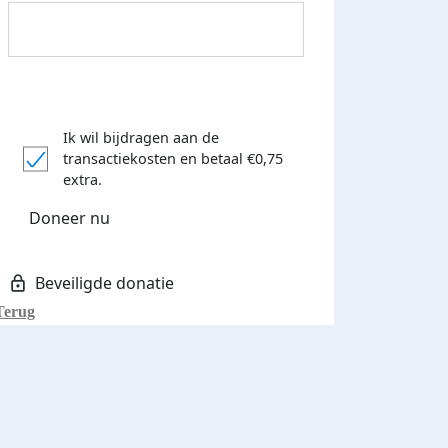
Ik wil bijdragen aan de
transactiekosten
en betaal €0,75
extra.
Donateurs bedankt
Doneer nu
Terug