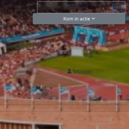
Kom in actie
Inloggen
NL