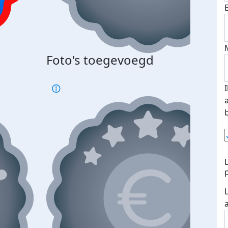
Foto's toegevoegd
€500
verd