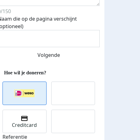
0/150
Naam die op de pagina verschijnt
(optioneel)
Streefbedrag verhoogd
Volgende
Creditcard
Referentie