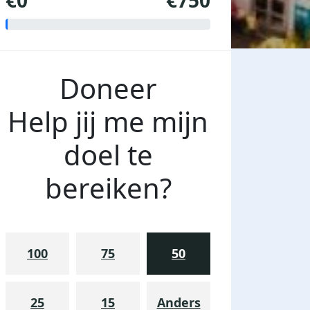
€0
€750
Doneer
Help jij me mijn
doel te
bereiken?
100
75
50
25
15
Anders