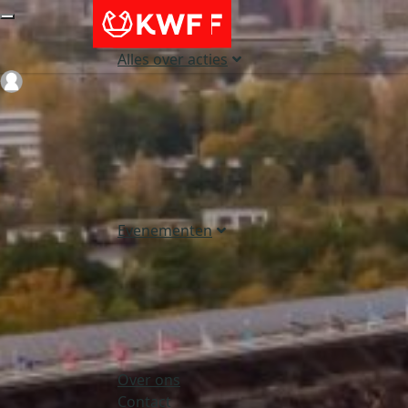
Alles over acties
Login
Evenementen
Over ons
Contact