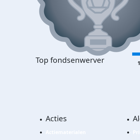
Top fondsenwerver
1
Acties
A
Actiematerialen
Pr