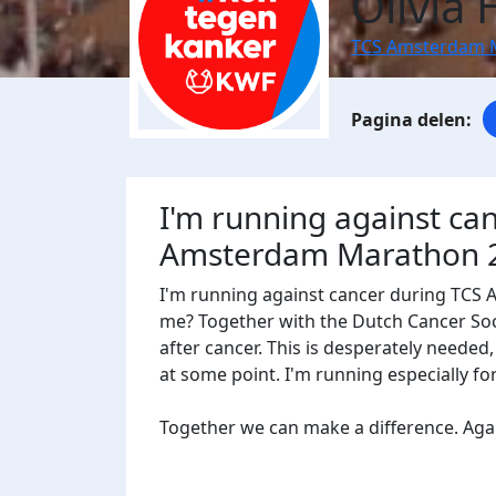
Olivia 
TCS Amsterdam 
I'm running against ca
Amsterdam Marathon 
I'm running against cancer during TCS
me? Together with the Dutch Cancer Socie
after cancer. This is desperately needed
at some point. I'm running especially f
Together we can make a difference. Agains