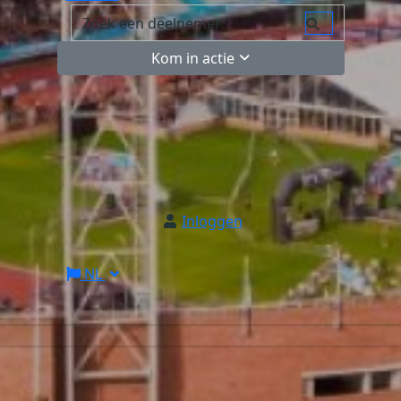
Kom in actie
Inloggen
NL