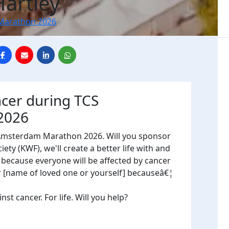
Hartley
Marathon 2026
ncer during TCS
2026
 Amsterdam Marathon 2026. Will you sponsor
ty (KWF), we'll create a better life with and
, because everyone will be affected by cancer
or [name of loved one or yourself] becauseâ€¦
t cancer. For life. Will you help?