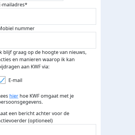
E-mailadres*
Mobiel nummer
 euro opgehaald: t-shirt
E-mails verstuurd
iend
Ik blijf graag op de hoogte van nieuws,
acties en manieren waarop ik kan
bijdragen aan KWF via:
E-mail
Lees
hier
hoe KWF omgaat met je
persoonsgegevens.
Laat een bericht achter voor de
actievoerder (optioneel)