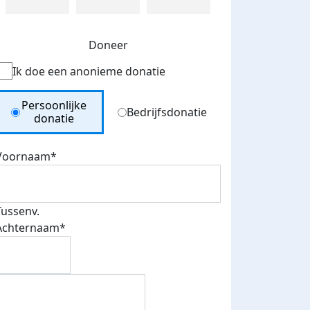
Doneer
Ik doe een anonieme donatie
Donation Type
Persoonlijke
Bedrijfsdonatie
donatie
Voornaam*
Tussenv.
Achternaam*