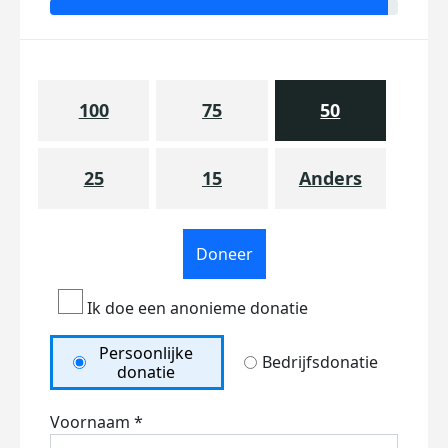
100
75
50
25
15
Anders
Doneer
Ik doe een anonieme donatie
Persoonlijke
Bedrijfsdonatie
donatie
Voornaam *