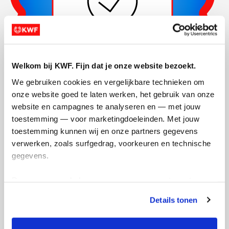
Welkom bij KWF. Fijn dat je onze website bezoekt.
We gebruiken cookies en vergelijkbare technieken om 
onze website goed te laten werken, het gebruik van onze 
Actiepagina gemaakt
website en campagnes te analyseren en — met jouw 
toestemming — voor marketingdoeleinden. Met jouw 
toestemming kunnen wij en onze partners gegevens 
verwerken, zoals surfgedrag, voorkeuren en technische 
gegevens.
Deze gegevens helpen ons om campagnes te meten, 
prestaties te verbeteren en relevante KWF-content te 
Details tonen
tonen. Je kunt je toestemming op elk moment wijzigen of 
intrekken via Cookie instellingen onderaan de pagina. De 
lijst met cookies is te vinden in het tabblad “details”.