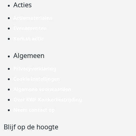
Acties
Actiematerialen
Evenementen
Kom in actie
Algemeen
Privacyverklaring
Cookie instellingen
Algemene voorwaarden
Over KWF Kankerbestrijding
Neem contact op
Blijf op de hoogte