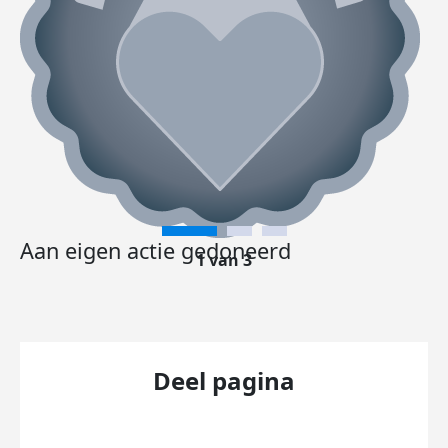
Aan eigen actie gedoneerd
1 van 3
Deel pagina