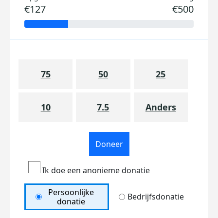
€127
€500
75
50
25
10
7.5
Anders
Doneer
Ik doe een anonieme donatie
Persoonlijke
Bedrijfsdonatie
donatie