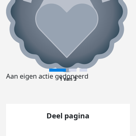
Aan eigen actie gedoneerd
1 van 3
Deel pagina