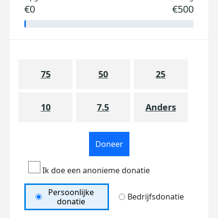
€0
€500
75
50
25
10
7.5
Anders
Doneer
Ik doe een anonieme donatie
Persoonlijke
Bedrijfsdonatie
donatie