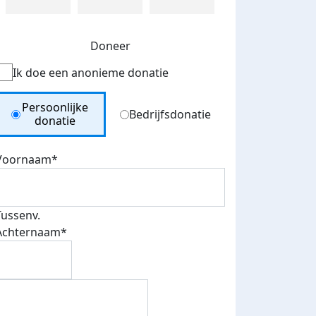
Doneer
Ik doe een anonieme donatie
Donation Type
Persoonlijke
Bedrijfsdonatie
donatie
Voornaam*
Tussenv.
Achternaam*