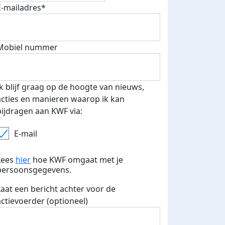
E-mailadres*
Mobiel nummer
500 euro aan donaties ontvang
E-mails verstuurd
 speciale KWF t-shirt!
Ik blijf graag op de hoogte van nieuws,
acties en manieren waarop ik kan
bijdragen aan KWF via:
E-mail
Lees
hier
hoe KWF omgaat met je
persoonsgegevens.
Laat een bericht achter voor de
actievoerder (optioneel)