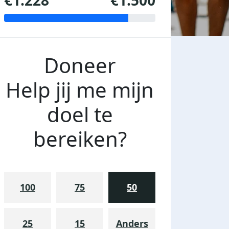
€1.228
€1.500
Doneer
Help jij me mijn
doel te
bereiken?
100
75
50
25
15
Anders