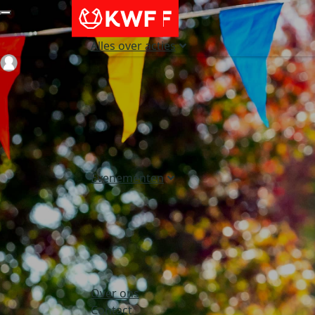
Alles over acties
Login
Evenementen
Over ons
Contact