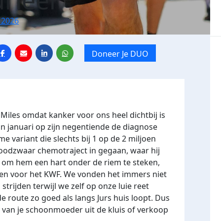
rleer
 2026
Doneer Je DUO
n Miles omdat kanker voor ons heel dichtbij is
n januari op zijn negentiende de diagnose
e variant die slechts bij 1 op de 2 miljoen
loodzwaar chemotraject in gegaan, waar hij
 om hem een hart onder de riem te steken,
alen voor het KWF. We vonden het immers niet
strijden terwijl we zelf op onze luie reet
de route zo goed als langs Jurs huis loopt. Dus
s van je schoonmoeder uit de kluis of verkoop