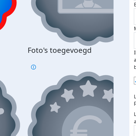
Bij 
Foto's toegevoegd
je je