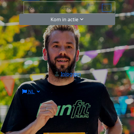
Kom in actie
Inloggen
NL