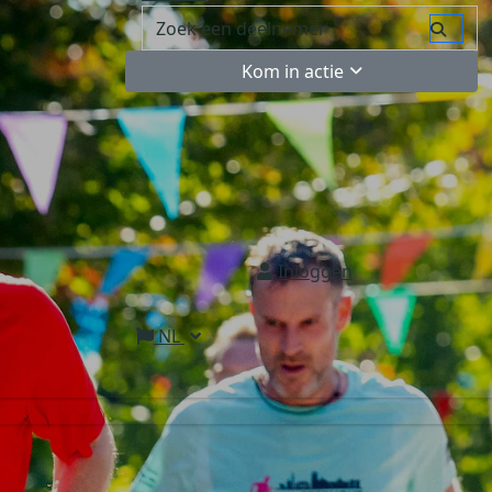
Kom in actie
Inloggen
NL