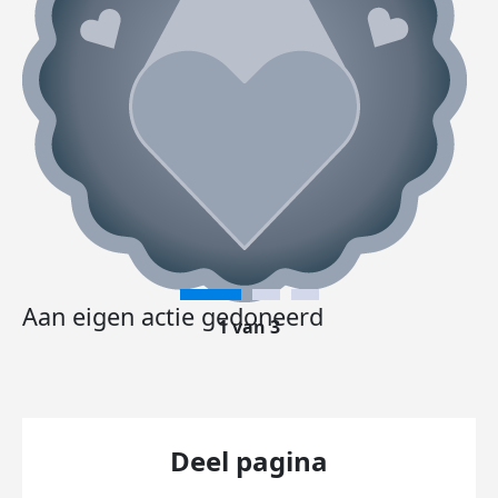
Aan eigen actie gedoneerd
1 van 3
Deel pagina