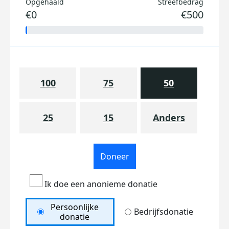
Opgehaald
Streefbedrag
€0
€500
100
75
50
25
15
Anders
Doneer
Ik doe een anonieme donatie
Persoonlijke
Bedrijfsdonatie
donatie