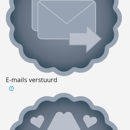
E-mails verstuurd