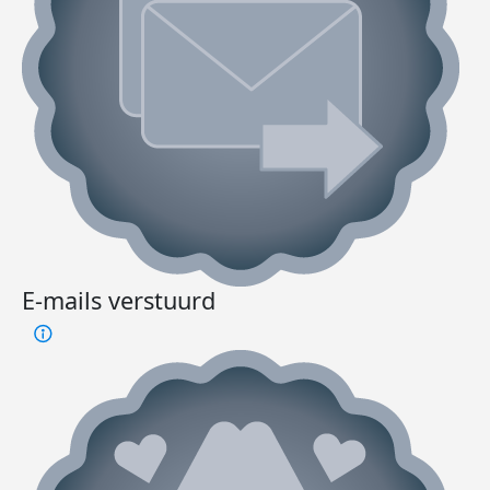
E-mails verstuurd