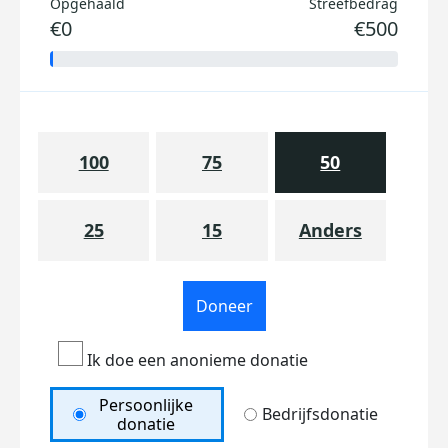
Opgehaald
Streefbedrag
€0
€500
100
75
50
25
15
Anders
Doneer
Ik doe een anonieme donatie
Persoonlijke
Bedrijfsdonatie
donatie