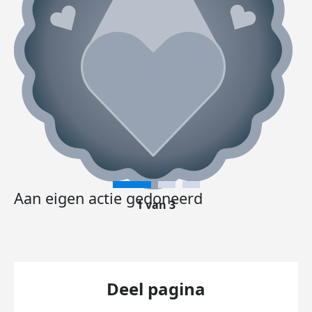
Aan eigen actie gedoneerd
1 van 3
Deel pagina