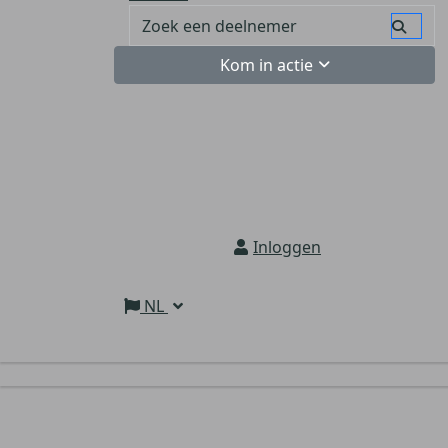
Kom in actie
Inloggen
NL