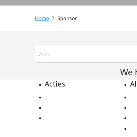
Sponsor
We 
Acties
A
Actiematerialen
Pr
Evenementen
Co
Kom in actie
Al
Ov