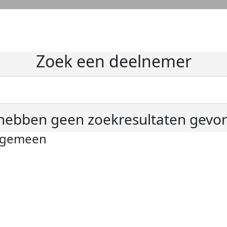
Zoek een deelnemer
hebben geen zoekresultaten gevo
lgemeen
ivacyverklaring
okie instellingen
gemene voorwaarden
er KWF Kankerbestrijding