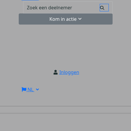
Kom in actie
Inloggen
NL