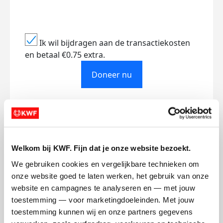
Ik wil bijdragen aan de transactiekosten
en betaal €0.75 extra.
Doneer nu
Opgehaald
Streefbedrag
€1.006
€1.500
Welkom bij KWF. Fijn dat je onze website bezoekt.
We gebruiken cookies en vergelijkbare technieken om 
onze website goed te laten werken, het gebruik van onze 
Doneer
website en campagnes te analyseren en — met jouw 
toestemming — voor marketingdoeleinden. Met jouw 
toestemming kunnen wij en onze partners gegevens 
Mijn activiteiten volgen