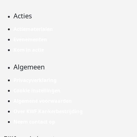
Acties
Actiematerialen
Evenementen
Kom in actie
Algemeen
Privacyverklaring
Cookie instellingen
Algemene voorwaarden
Over KWF Kankerbestrijding
Neem contact op