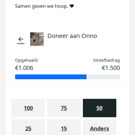
Samen geven we hoop. ❤️
Doneer aan Onno
arrow_back
Opgehaald
Streefbedrag
€1.006
€1.500
100
75
50
25
15
Anders